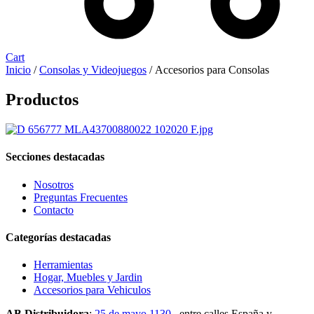
Cart
Inicio
/
Consolas y Videojuegos
/ Accesorios para Consolas
Productos
Secciones destacadas
Nosotros
Preguntas Frecuentes
Contacto
Categorías destacadas
Herramientas
Hogar, Muebles y Jardin
Accesorios para Vehiculos
AB Distribuidora
:
25 de mayo 1130
, entre calles España y