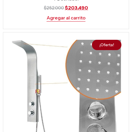
$
203.490
$
252.000
Agregar al carrito
¡Oferta!