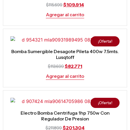
$
109.914
$
115.699
Agregar al carrito
¡Oferta!
Bomba Sumergible Desagote Pileta 400w 7.5mts.
Lusqtoff
$
82.771
$
113.699
Agregar al carrito
¡Oferta!
Electro Bomba Centrifuga 1hp 750w Con
Regulador De Presion
$
201.304
$
211.899