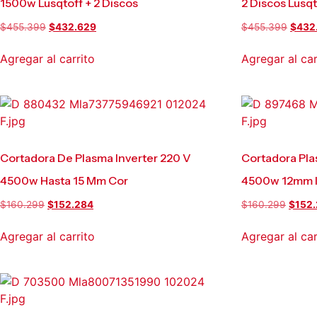
1500w Lusqtoff + 2 Discos
2 Discos Lusq
$
455.399
$
432.629
$
455.399
$
432
Agregar al carrito
Agregar al car
Cortadora De Plasma Inverter 220 V
Cortadora Pla
4500w Hasta 15 Mm Cor
4500w 12mm I
$
160.299
$
152.284
$
160.299
$
152
Agregar al carrito
Agregar al car