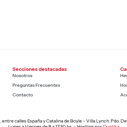
Secciones destacadas
Ca
Nosotros
He
Preguntas Frecuentes
Hog
Contacto
Ac
, entre calles España y Catalina de Boyle – Villa Lynch. Pdo. 
Lunes a Viernes de 8 a 17:30 hs. – Hosting por
Duplika