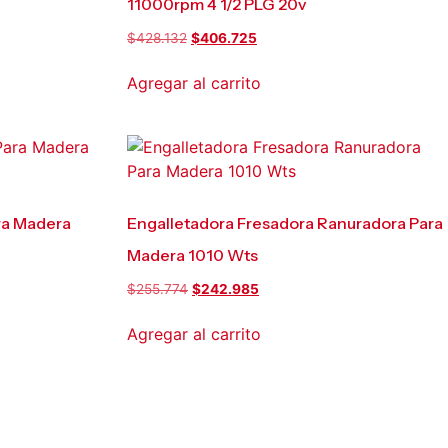
11000rpm 4 1/2 PLG 20v
$
428.132
$
406.725
Agregar al carrito
ra Madera
Engalletadora Fresadora Ranuradora Para
Madera 1010 Wts
$
255.774
$
242.985
Agregar al carrito