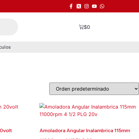
$
0
culos
0volt
Amoladora Angular Inalambrica 115mm