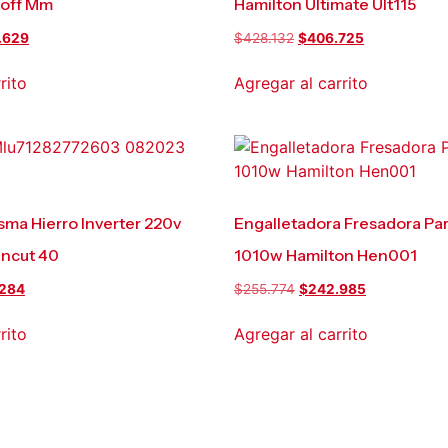
toff Mm
Hamilton Ultimate Ult115
.629
$
428.132
$
406.725
rito
Agregar al carrito
sma Hierro Inverter 220v
Engalletadora Fresadora Pa
ncut 40
1010w Hamilton Hen001
.284
$
255.774
$
242.985
rito
Agregar al carrito