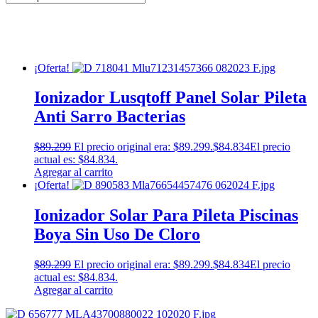
¡Oferta!
Ionizador Lusqtoff Panel Solar Pileta
Anti Sarro Bacterias
$
89.299
El precio original era: $89.299.
$
84.834
El precio
actual es: $84.834.
Agregar al carrito
¡Oferta!
Ionizador Solar Para Pileta Piscinas
Boya Sin Uso De Cloro
$
89.299
El precio original era: $89.299.
$
84.834
El precio
actual es: $84.834.
Agregar al carrito