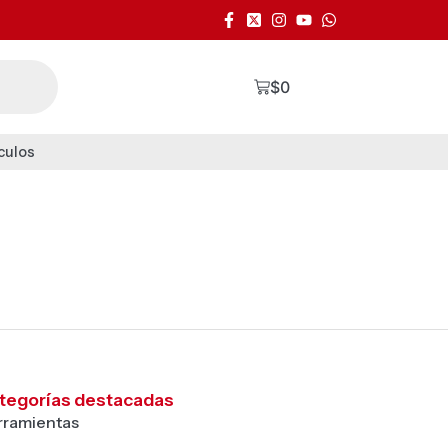
$
0
culos
tegorías destacadas
rramientas