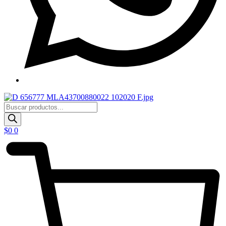
Products
search
$
0
0