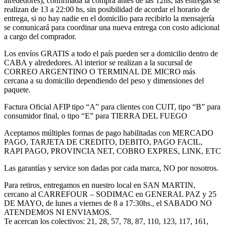
alrededores), confirmada la compra antes de las 12hs, las entregas se
realizan de 13 a 22:00 hs, sin posibilidad de acordar el horario de
entrega, si no hay nadie en el domicilio para recibirlo la mensajería
se comunicará para coordinar una nueva entrega con costo adicional
a cargo del comprador.
Los envíos GRATIS a todo el país pueden ser a domicilio dentro de
CABA y alrededores. Al interior se realizan a la sucursal de
CORREO ARGENTINO O TERMINAL DE MICRO más
cercana a su domicilio dependiendo del peso y dimensiones del
paquete.
Factura Oficial AFIP tipo “A” para clientes con CUIT, tipo “B” para
consumidor final, o tipo “E” para TIERRA DEL FUEGO
Aceptamos múltiples formas de pago habilitadas con MERCADO
PAGO, TARJETA DE CREDITO, DEBITO, PAGO FACIL,
RAPI PAGO, PROVINCIA NET, COBRO EXPRES, LINK, ETC
Las garantías y service son dadas por cada marca, NO por nosotros.
Para retiros, entregamos en nuestro local en SAN MARTIN,
cercano al CARREFOUR – SODIMAC en GENERAL PAZ y 25
DE MAYO, de lunes a viernes de 8 a 17:30hs., el SABADO NO
ATENDEMOS NI ENVIAMOS.
Te acercan los colectivos: 21, 28, 57, 78, 87, 110, 123, 117, 161,