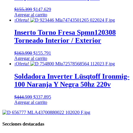
El
El
$
155.399
$
147.629
precio
precio
Agregar al carrito
original
actual
¡Oferta!
era:
es:
$155.399.
$147.629.
Inserto Torno Fresa Spmn120308
Torneado Interior / Exterior
El
El
$
163.990
$
155.791
precio
precio
Agregar al carrito
original
actual
¡Oferta!
era:
es:
$163.990.
$155.791.
Soldadora Inverter Lüsqtoff Ironmig-
100 Naranja Y Negra 50hz 220v
El
El
$
444.599
$
337.895
precio
precio
Agregar al carrito
original
actual
era:
es:
$444.599.
$337.895.
Secciones destacadas