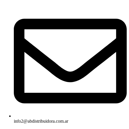
Ir
al
contenido
info2@abdistribuidora.com.ar