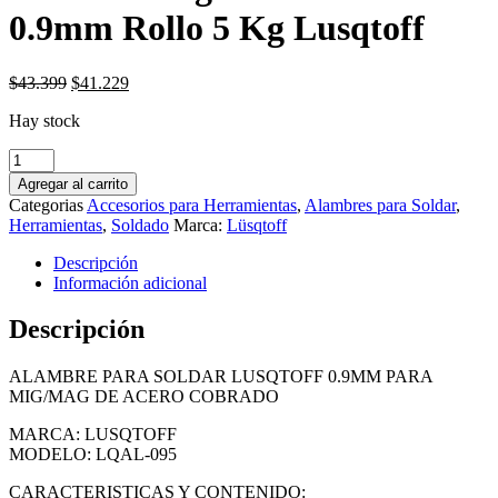
0.9mm Rollo 5 Kg Lusqtoff
El
El
$
43.399
$
41.229
precio
precio
Hay stock
original
actual
era:
es:
Alambre
$43.399.
$41.229.
Mig
Agregar al carrito
Para
Categorias
Accesorios para Herramientas
,
Alambres para Soldar
,
Soldar
Herramientas
,
Soldado
Marca:
Lüsqtoff
0.9mm
Rollo
Descripción
5
Información adicional
Kg
Lusqtoff
Descripción
cantidad
ALAMBRE PARA SOLDAR LUSQTOFF 0.9MM PARA
MIG/MAG DE ACERO COBRADO
MARCA: LUSQTOFF
MODELO: LQAL-095
CARACTERISTICAS Y CONTENIDO: