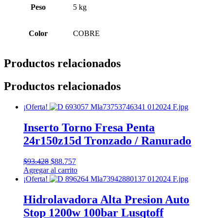
Peso
5 kg
Color
COBRE
Productos relacionados
Productos relacionados
¡Oferta!
Inserto Torno Fresa Penta
24r150z15d Tronzado / Ranurado
El
El
$
93.428
$
88.757
precio
precio
Agregar al carrito
original
actual
¡Oferta!
era:
es:
$93.428.
$88.757.
Hidrolavadora Alta Presion Auto
Stop 1200w 100bar Lusqtoff