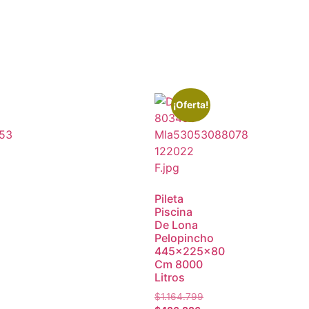
¡Oferta!
Pileta
Piscina
De Lona
Pelopincho
445x225x80
Cm 8000
Litros
$
1.164.799