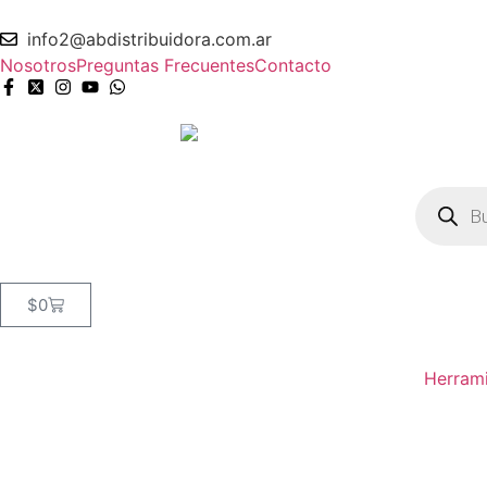
info2@abdistribuidora.com.ar
Nosotros
Preguntas Frecuentes
Contacto
$
0
Herram