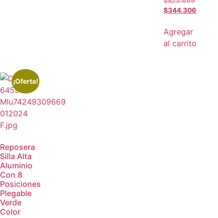
$
823.699
$
344.306
Agregar
al carrito
¡Oferta!
Reposera
Silla Alta
Aluminio
Con 8
Posiciones
Plegable
Verde
Color