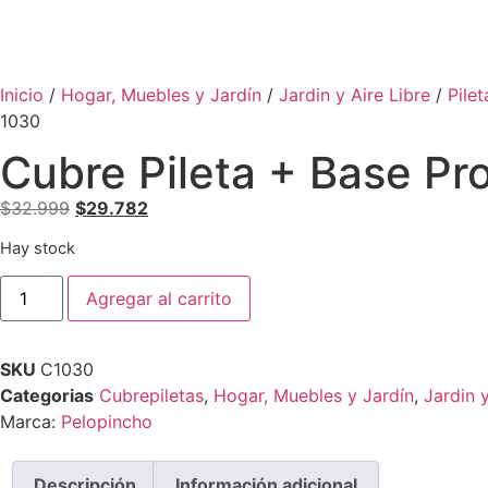
Inicio
/
Hogar, Muebles y Jardín
/
Jardin y Aire Libre
/
Pile
1030
Cubre Pileta + Base P
$
32.999
$
29.782
Hay stock
Agregar al carrito
SKU
C1030
Categorias
Cubrepiletas
,
Hogar, Muebles y Jardín
,
Jardin y
Marca:
Pelopincho
Descripción
Información adicional