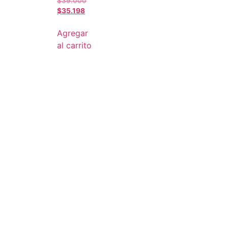
$
39.000
$
35.198
Agregar
al carrito