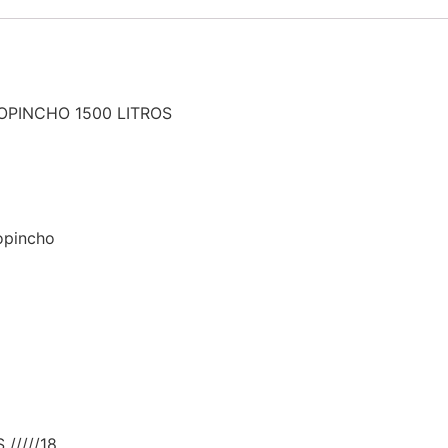
OPINCHO 1500 LITROS
opincho
/////18