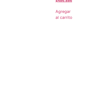
$
486.886
Agregar
al carrito