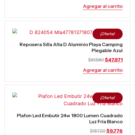
Agregar al carrito
¡Oferta!
Reposera Silla Alta D Aluminio Playa Camping
Plegable Azul
$
47.971
$
61.580
Agregar al carrito
¡Oferta!
Plafon Led Embutir 24w 1800 Lumen Cuadrado
Luz Fría Blanco
$
9.776
$
13.720