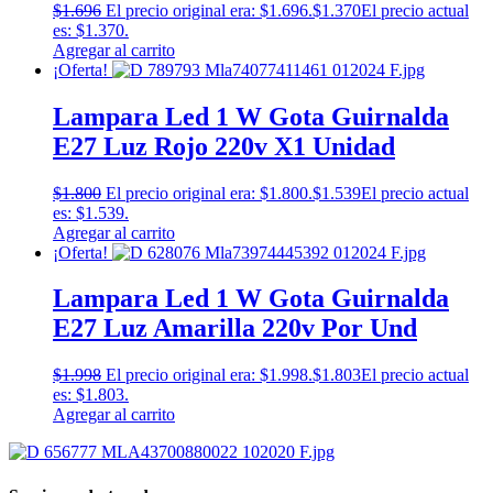
$
1.696
El precio original era: $1.696.
$
1.370
El precio actual
es: $1.370.
Agregar al carrito
¡Oferta!
Lampara Led 1 W Gota Guirnalda
E27 Luz Rojo 220v X1 Unidad
$
1.800
El precio original era: $1.800.
$
1.539
El precio actual
es: $1.539.
Agregar al carrito
¡Oferta!
Lampara Led 1 W Gota Guirnalda
E27 Luz Amarilla 220v Por Und
$
1.998
El precio original era: $1.998.
$
1.803
El precio actual
es: $1.803.
Agregar al carrito