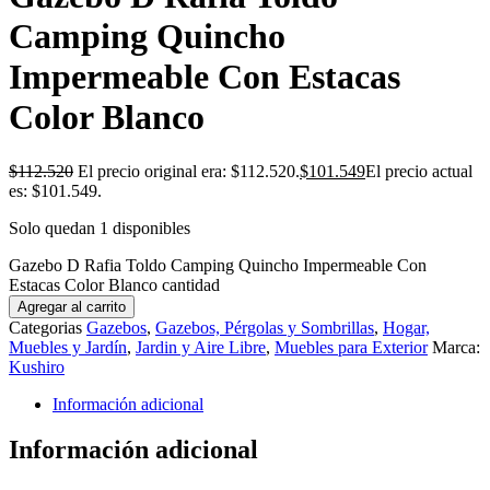
Camping Quincho
Impermeable Con Estacas
Color Blanco
$
112.520
El precio original era: $112.520.
$
101.549
El precio actual
es: $101.549.
Solo quedan 1 disponibles
Gazebo D Rafia Toldo Camping Quincho Impermeable Con
Estacas Color Blanco cantidad
Agregar al carrito
Categorias
Gazebos
,
Gazebos, Pérgolas y Sombrillas
,
Hogar,
Muebles y Jardín
,
Jardin y Aire Libre
,
Muebles para Exterior
Marca:
Kushiro
Información adicional
Información adicional