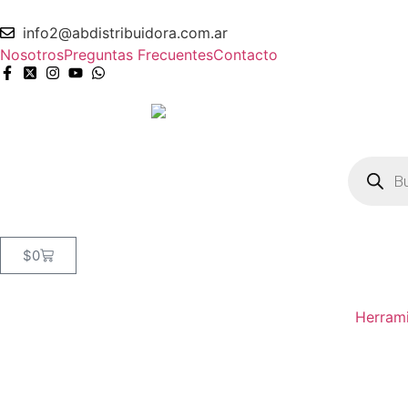
info2@abdistribuidora.com.ar
Nosotros
Preguntas Frecuentes
Contacto
$
0
Herram