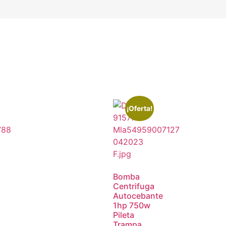
¡Oferta!
Bomba
Centrifuga
Autocebante
1hp 750w
Pileta
Trampa