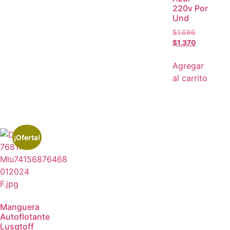
220v Por
Und
$
1.696
$
1.370
Agregar
al carrito
¡Oferta!
Manguera
Autoflotante
Lusqtoff