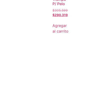
P/ Pelo
$
305.599
$
290.319
Agregar
al carrito