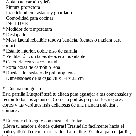
– Apta para carbón y leña
– Pintura protectora
– Practicidad en traslado y guardado
– Comodidad para cocinar
– INCLUYE:
* Medidor de temperatura
* Destapador
* Mesa lateral rebatible (apoya bandeja, fuentes o madera para
cortar)
* Estante interior, doble piso de parrilla
* Ventilación con tapas de acero inoxidable
* Cajón de cenizas con manija
* Porta bolsa de carbón o leña
* Ruedas de traslado de polipropileno
– Dimensiones de la caja: 78 x 54 x 32 cm
* ¡Cociná con gusto!
Esta parrilla Lüsqtoff será tu aliada para agasajar a tus comensales y
recibir todos los aplausos. Con ella podrás preparar los mejores
cortes y las verduras más deliciosas de una manera práctica y
cómoda.
* Encendé el fuego y comenzá a disfrutar
¡Llevá tu asador a donde quieras! Trasladalo fácilmente hacia el
patio y disfrutá de un rico asado al aire libre. Es ideal para el jardín,