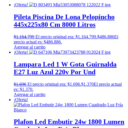
¡Oferta!
Pileta Piscina De Lona Pelopincho
445x225x80 Cm 8000 Litros
$
1.164.799
El precio original era: $1.164.799.
$
486.886
El
precio actual es: $486.886.
Agregar al carrito
¡Oferta!
Lampara Led 1 W Gota Guirnalda
E27 Luz Azul 220v Por Und
$
1.696
El precio original era: $1.696.
$
1.370
El precio actual
es: $1.370.
Agregar al carrito
¡Oferta!
Plafon Led Embutir 24w 1800 Lumen