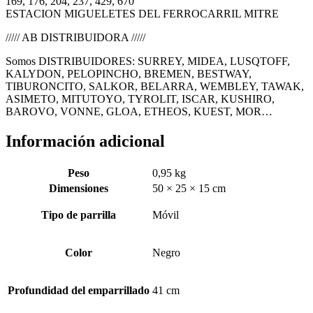
169, 176, 204, 237, 429, 670
ESTACION MIGUELETES DEL FERROCARRIL MITRE
///// AB DISTRIBUIDORA /////
Somos DISTRIBUIDORES: SURREY, MIDEA, LUSQTOFF,
KALYDON, PELOPINCHO, BREMEN, BESTWAY,
TIBURONCITO, SALKOR, BELARRA, WEMBLEY, TAWAK,
ASIMETO, MITUTOYO, TYROLIT, ISCAR, KUSHIRO,
BAROVO, VONNE, GLOA, ETHEOS, KUEST, MOR…
Información adicional
Peso
0,95 kg
Dimensiones
50 × 25 × 15 cm
Tipo de parrilla
Móvil
Color
Negro
Profundidad del emparrillado
41 cm