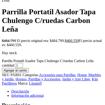
Leña
Parrilla Portatil Asador Tapa
Chulengo C/ruedas Carbon
Leña
$
484.799
El precio original era: $484.799.
$
460.559
El precio actual
es: $460.559.
Hay stock
Parrilla Portatil Asador Tapa Chulengo C/ruedas Carbon Leña
cantidad
Agregar al carrito
SKU
PAR61
Categorias
Accesorios para Parrillas
,
Hogar, Muebles
y Jardín
,
Hornos, Parrillas y Accesorios
,
Jardin y Aire Libre
,
Kits
Parrilleros
Marca:
Lüsqtoff
Descripción
Información adicional