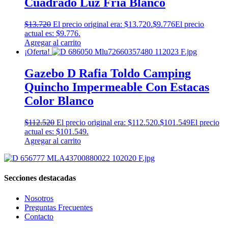
Cuadrado Luz Fría Blanco
$
13.720
El precio original era: $13.720.
$
9.776
El precio
actual es: $9.776.
Agregar al carrito
¡Oferta!
Gazebo D Rafia Toldo Camping
Quincho Impermeable Con Estacas
Color Blanco
$
112.520
El precio original era: $112.520.
$
101.549
El precio
actual es: $101.549.
Agregar al carrito
Secciones destacadas
Nosotros
Preguntas Frecuentes
Contacto