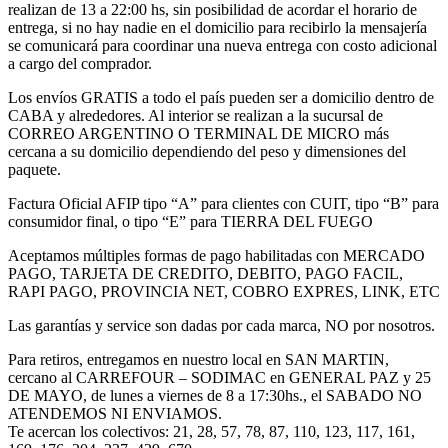
realizan de 13 a 22:00 hs, sin posibilidad de acordar el horario de
entrega, si no hay nadie en el domicilio para recibirlo la mensajería
se comunicará para coordinar una nueva entrega con costo adicional
a cargo del comprador.
Los envíos GRATIS a todo el país pueden ser a domicilio dentro de
CABA y alrededores. Al interior se realizan a la sucursal de
CORREO ARGENTINO O TERMINAL DE MICRO más
cercana a su domicilio dependiendo del peso y dimensiones del
paquete.
Factura Oficial AFIP tipo “A” para clientes con CUIT, tipo “B” para
consumidor final, o tipo “E” para TIERRA DEL FUEGO
Aceptamos múltiples formas de pago habilitadas con MERCADO
PAGO, TARJETA DE CREDITO, DEBITO, PAGO FACIL,
RAPI PAGO, PROVINCIA NET, COBRO EXPRES, LINK, ETC
Las garantías y service son dadas por cada marca, NO por nosotros.
Para retiros, entregamos en nuestro local en SAN MARTIN,
cercano al CARREFOUR – SODIMAC en GENERAL PAZ y 25
DE MAYO, de lunes a viernes de 8 a 17:30hs., el SABADO NO
ATENDEMOS NI ENVIAMOS.
Te acercan los colectivos: 21, 28, 57, 78, 87, 110, 123, 117, 161,