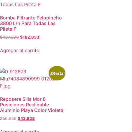
Bomba Filtrante Pelopincho
3800 L/h Para Todas Las
Pileta F
$
437.399
$
182.833
Agregar al carrito
¡Oferta!
Reposera Silla Mor 8
Posiciones Reclinable
Aluminio Playa Color Violeta
$
56.956
$
43.828
Agregar al carrito