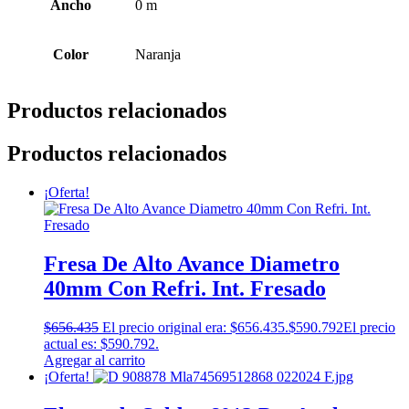
Ancho
0 m
Color
Naranja
Productos relacionados
Productos relacionados
¡Oferta!
Fresa De Alto Avance Diametro
40mm Con Refri. Int. Fresado
$
656.435
El precio original era: $656.435.
$
590.792
El precio
actual es: $590.792.
Agregar al carrito
¡Oferta!