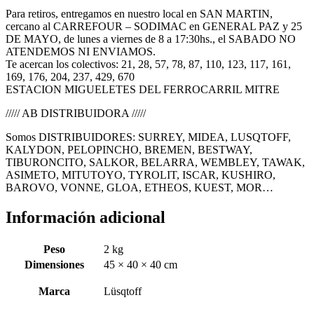
Para retiros, entregamos en nuestro local en SAN MARTIN,
cercano al CARREFOUR – SODIMAC en GENERAL PAZ y 25
DE MAYO, de lunes a viernes de 8 a 17:30hs., el SABADO NO
ATENDEMOS NI ENVIAMOS.
Te acercan los colectivos: 21, 28, 57, 78, 87, 110, 123, 117, 161,
169, 176, 204, 237, 429, 670
ESTACION MIGUELETES DEL FERROCARRIL MITRE
///// AB DISTRIBUIDORA /////
Somos DISTRIBUIDORES: SURREY, MIDEA, LUSQTOFF,
KALYDON, PELOPINCHO, BREMEN, BESTWAY,
TIBURONCITO, SALKOR, BELARRA, WEMBLEY, TAWAK,
ASIMETO, MITUTOYO, TYROLIT, ISCAR, KUSHIRO,
BAROVO, VONNE, GLOA, ETHEOS, KUEST, MOR…
Información adicional
Peso
2 kg
Dimensiones
45 × 40 × 40 cm
Marca
Lüsqtoff