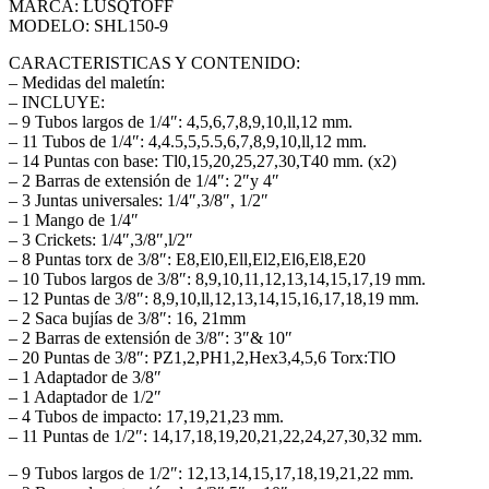
MARCA: LUSQTOFF
MODELO: SHL150-9
CARACTERISTICAS Y CONTENIDO:
– Medidas del maletín:
– INCLUYE:
– 9 Tubos largos de 1/4″: 4,5,6,7,8,9,10,ll,12 mm.
– 11 Tubos de 1/4″: 4,4.5,5,5.5,6,7,8,9,10,ll,12 mm.
– 14 Puntas con base: Tl0,15,20,25,27,30,T40 mm. (x2)
– 2 Barras de extensión de 1/4″: 2″y 4″
– 3 Juntas universales: 1/4″,3/8″, 1/2″
– 1 Mango de 1/4″
– 3 Crickets: 1/4″,3/8″,l/2″
– 8 Puntas torx de 3/8″: E8,El0,Ell,El2,El6,El8,E20
– 10 Tubos largos de 3/8″: 8,9,10,11,12,13,14,15,17,19 mm.
– 12 Puntas de 3/8″: 8,9,10,ll,12,13,14,15,16,17,18,19 mm.
– 2 Saca bujías de 3/8″: 16, 21mm
– 2 Barras de extensión de 3/8″: 3″& 10″
– 20 Puntas de 3/8″: PZ1,2,PH1,2,Hex3,4,5,6 Torx:TlO
– 1 Adaptador de 3/8″
– 1 Adaptador de 1/2″
– 4 Tubos de impacto: 17,19,21,23 mm.
– 11 Puntas de 1/2″: 14,17,18,19,20,21,22,24,27,30,32 mm.
– 9 Tubos largos de 1/2″: 12,13,14,15,17,18,19,21,22 mm.