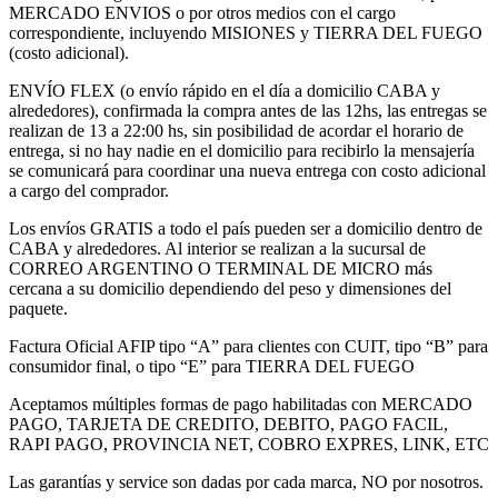
MERCADO ENVIOS o por otros medios con el cargo
correspondiente, incluyendo MISIONES y TIERRA DEL FUEGO
(costo adicional).
ENVÍO FLEX (o envío rápido en el día a domicilio CABA y
alrededores), confirmada la compra antes de las 12hs, las entregas se
realizan de 13 a 22:00 hs, sin posibilidad de acordar el horario de
entrega, si no hay nadie en el domicilio para recibirlo la mensajería
se comunicará para coordinar una nueva entrega con costo adicional
a cargo del comprador.
Los envíos GRATIS a todo el país pueden ser a domicilio dentro de
CABA y alrededores. Al interior se realizan a la sucursal de
CORREO ARGENTINO O TERMINAL DE MICRO más
cercana a su domicilio dependiendo del peso y dimensiones del
paquete.
Factura Oficial AFIP tipo “A” para clientes con CUIT, tipo “B” para
consumidor final, o tipo “E” para TIERRA DEL FUEGO
Aceptamos múltiples formas de pago habilitadas con MERCADO
PAGO, TARJETA DE CREDITO, DEBITO, PAGO FACIL,
RAPI PAGO, PROVINCIA NET, COBRO EXPRES, LINK, ETC
Las garantías y service son dadas por cada marca, NO por nosotros.