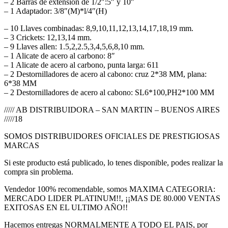
– 2 Barras de extensión de 1/2″:5″ y 10″
– 1 Adaptador: 3/8″(M)*l/4″(H)
– 10 Llaves combinadas: 8,9,10,11,12,13,14,17,18,19 mm.
– 3 Crickets: 12,13,14 mm.
– 9 Llaves allen: 1.5,2,2.5,3,4,5,6,8,10 mm.
– 1 Alicate de acero al carbono: 8″
– 1 Alicate de acero al carbono, punta larga: 611
– 2 Destornilladores de acero al cabono: cruz 2*38 MM, plana:
6*38 MM
– 2 Destornilladores de acero al cabono: SL6*100,PH2*100 MM
///// AB DISTRIBUIDORA – SAN MARTIN – BUENOS AIRES
/////18
SOMOS DISTRIBUIDORES OFICIALES DE PRESTIGIOSAS
MARCAS
Si este producto está publicado, lo tenes disponible, podes realizar la
compra sin problema.
Vendedor 100% recomendable, somos MAXIMA CATEGORIA:
MERCADO LIDER PLATINUM!!, ¡¡MAS DE 80.000 VENTAS
EXITOSAS EN EL ULTIMO AÑO!!
Hacemos entregas NORMALMENTE A TODO EL PAIS, por