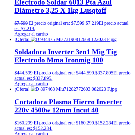
Electrodo Soldar 6013 Pta Azul
Diámetro 3,25 X 1kg Lusqtoff
$
7.599
El precio original era: $7.599.
$
7.219
El precio actual
es: $7.219.
Agregar al carrito
¡Oferta!
Soldadora Inverter 3en1 Mig Tig
Electrodo Mma Ironmig 100
$
444.599
El precio original era: $444.599.
$
337.895
El precio
actual es: $337.895.
Agregar al carrito
¡Oferta!
Cortadora Plasma Hierro Inverter
220v 4500w 12mm Incut 40
$
160.299
El precio original era: $160.299.
$
152.284
El precio
actual es: $152.284.
Agregar al carrito