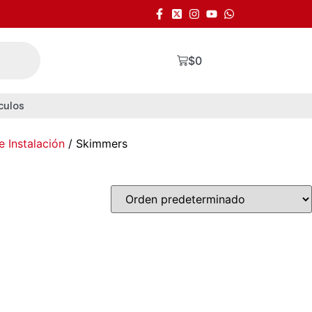
$
0
culos
 Instalación
/ Skimmers