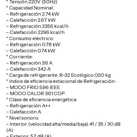
* Tensión 220V (50Hz)
* Capacidad Nominal:
– Refrigeración 2.74 kW
– Calefacción 2.67 kW
– Refrigeración 2356 kcal/h
– Calefacción 2296 kcal/h
* Consumo eléctrico:
– Refrigeración 0.78 kW
– Calefacción 0.74 kW
* Corriente:
– Refrigeración 3.6 A
– Calefacción 3.42 A
* Carga de refrigerante: R-32 Ecológico 0,50 kg
* Indice de eficiencia estacional de Refrigeración:
– MODO FRIO 5.96 IEEE
– MODO CALOR 3.61 COP
* Clase de eficiencia energética:
– Refrigeración A++
– Calefacción A
* Nivel sonoro:
– Interior (velocidad alta/media/baja): 41 / 35 / 30 dB
(A)
– Exterior: 57 dB (A)