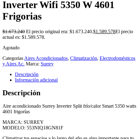
Inverter Wifi 5350 W 4601
Frigorias
$
1.673.240
El precio original era: $1.673.240.
$
1.589.578
El precio
actual es: $1.589.578.
Agotado
Categorias
Aires Acondicionados
,
Climatización
,
Electrodomésticos
y Aires Ac.
Marca:
Surrey
Descripción
Información adicional
Descripción
Aire acondicionado Surrey Inverter Split frío/calor Smart 5350 watts
4601 frigorías
MARCA: SURREY
MODELO: 553NIQ18GN81F
Climatizar tus espacios a lo largo del año es algo importante para tu