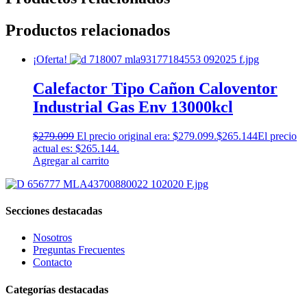
Productos relacionados
¡Oferta!
Calefactor Tipo Cañon Caloventor
Industrial Gas Env 13000kcl
$
279.099
El precio original era: $279.099.
$
265.144
El precio
actual es: $265.144.
Agregar al carrito
Secciones destacadas
Nosotros
Preguntas Frecuentes
Contacto
Categorías destacadas