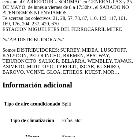
cercano al CARREFOUR – SODIMAC en GENERAL PAZ y 25
DE MAYO, de lunes a viernes de 8 a 17:30hs., el SABADO NO
ATENDEMOS NI ENVIAMOS.
Te acercan los colectivos: 21, 28, 57, 78, 87, 110, 123, 117, 161,
169, 176, 204, 237, 429, 670
ESTACION MIGUELETES DEL FERROCARRIL MITRE
///// AB DISTRIBUIDORA /////
Somos DISTRIBUIDORES: SURREY, MIDEA, LUSQTOFF,
KALYDON, PELOPINCHO, BREMEN, BESTWAY,
TIBURONCITO, SALKOR, BELARRA, WEMBLEY, TAWAK,
ASIMETO, MITUTOYO, TYROLIT, ISCAR, KUSHIRO,
BAROVO, VONNE, GLOA, ETHEOS, KUEST, MOR…
Información adicional
Tipo de aire acondicionado
Split
Tipo de climatización
Frío/Calor
Marca
Surrey