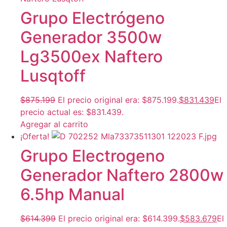
Grupo Electrógeno
Generador 3500w
Lg3500ex Naftero
Lusqtoff
$
875.199
El precio original era: $875.199.
$
831.439
El
precio actual es: $831.439.
Agregar al carrito
¡Oferta!
Grupo Electrogeno
Generador Naftero 2800w
6.5hp Manual
$
614.399
El precio original era: $614.399.
$
583.679
El