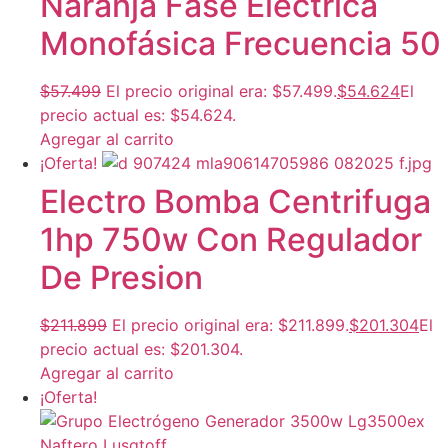
Naranja Fase Eléctrica
Monofásica Frecuencia 50
$
57.499
El precio original era: $57.499.
$
54.624
El
precio actual es: $54.624.
Agregar al carrito
¡Oferta!
Electro Bomba Centrifuga
1hp 750w Con Regulador
De Presion
$
211.899
El precio original era: $211.899.
$
201.304
El
precio actual es: $201.304.
Agregar al carrito
¡Oferta!